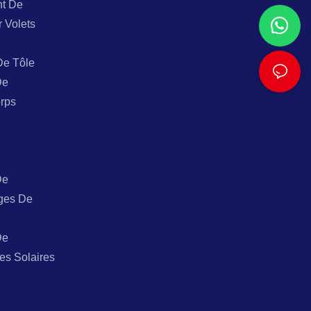
t De
r Volets
De Tôle
De
rps
De
ges De
De
es Solaires