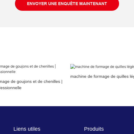
ENVOYER UNE ENQUÊTE MAINTENANT
machine de formage de quilles lé
age de goujons et de chenilles |
fessionnelle
Liens utiles
Produits