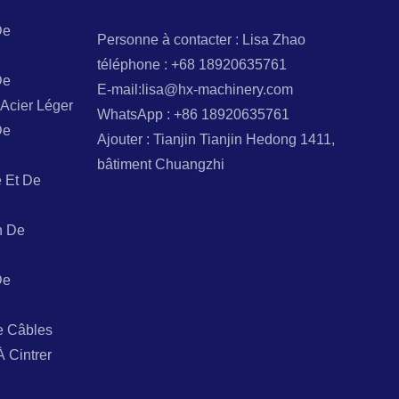
De
Personne à contacter : Lisa Zhao
téléphone : +68 18920635761
De
E-mail:lisa@hx-machinery.com
Acier Léger
WhatsApp : +86 18920635761
De
Ajouter : Tianjin Tianjin Hedong 1411,
bâtiment Chuangzhi
 Et De
n De
De
e Câbles
À Cintrer