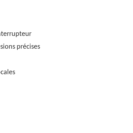
nterrupteur
sions précises
ocales