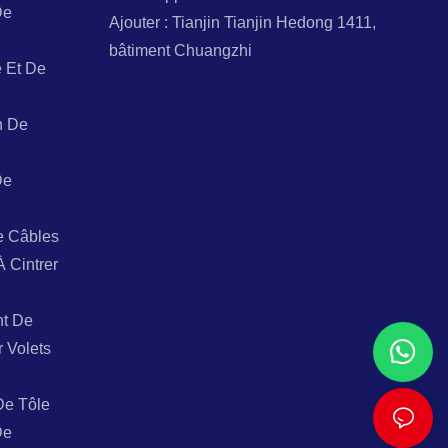
De
Ajouter : Tianjin Tianjin Hedong 1411,
bâtiment Chuangzhi
 Et De
n De
De
e Câbles
À Cintrer
t De
r Volets
De Tôle
De