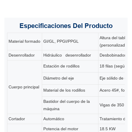
Especificaciones
Del Producto
Altura del tablero
Material formado
GI/GL, PPGI/PPGL
(personalizado)
Desenrollador
Hidráulico
desenrollador
Desbobinador man
Estación de rodillos
18 filas (según 
Diámetro del eje
Eje sólido de 80
Cuerpo principal
Material de los rodillos
Acero 45#, forja
Bastidor del cuerpo de la
Vigas de 350 H
máquina
Cortador
Automático
Tratamiento de 
Potencia del motor
18.5 KW