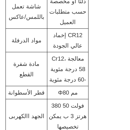
دلتا أو مخصصة
شاشة تعمل
حسب متطلبات
باللمس/عاكس
العميل
إخماد CR12
مواد الدرفلة
عالي الجودة
Cr12، معالجة
مادة شفرة
58 درجة مئوية
القطع
-60 درجة مئوية
Φ80 مم
قطر الأسطوانة
380 فولت 50
هرتز 3 ب يمكن
الجهد االكهربى
تخصيصها