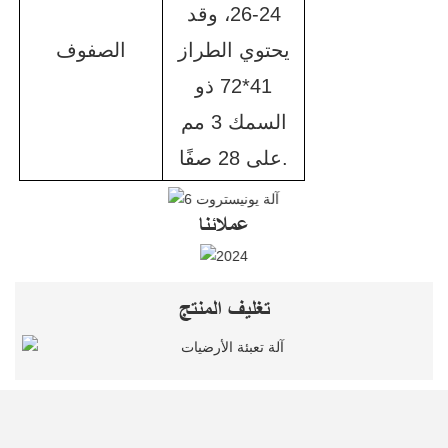
24-26، وقد
يحتوي الطراز
الصفوف
41*72 ذو
السمك 3 مم
على 28 صفًا.
عملائنا
تغليف المنتج