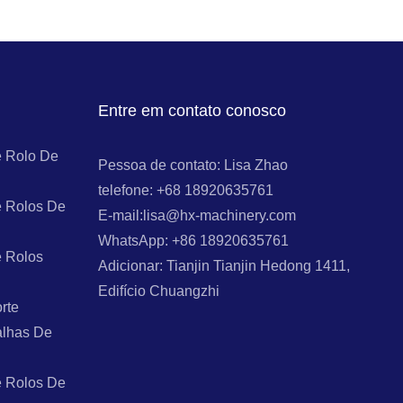
Entre em contato conosco
 Rolo De
Pessoa de contato: Lisa Zhao
telefone: +68 18920635761
 Rolos De
E-mail:lisa@hx-machinery.com
WhatsApp: +86 18920635761
 Rolos
Adicionar: Tianjin Tianjin Hedong 1411,
Edifício Chuangzhi
rte
alhas De
 Rolos De