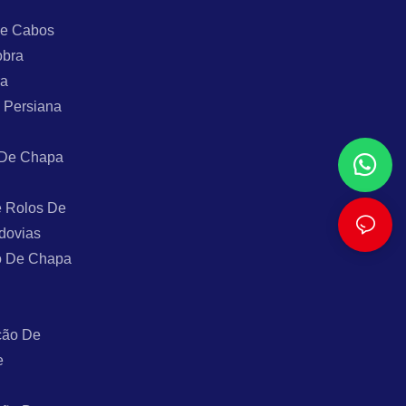
De Cabos
obra
ra
 Persiana
 De Chapa
 Rolos De
dovias
o De Chapa
ção De
e