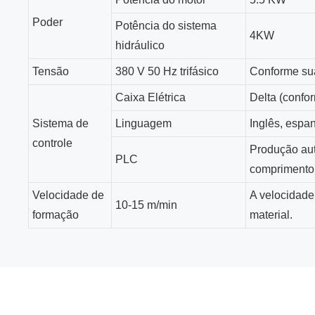
Poder
Potência do sistema
4KW
hidráulico
Tensão
380 V 50 Hz trifásico
Conforme su
Caixa Elétrica
Delta (confo
Sistema de
Linguagem
Inglês, espan
controle
Produção aut
PLC
comprimento,
Velocidade de
A velocidade
10-15 m/min
formação
material.