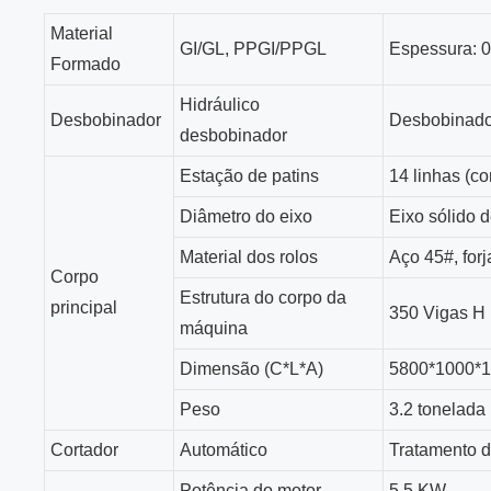
Material
GI/GL, PPGI/PPGL
Espessura: 0
Formado
Hidráulico
Desbobinador
Desbobinador
desbobinador
Estação de patins
14 linhas (c
Diâmetro do eixo
Eixo sólido 
Material dos rolos
Aço 45#, for
Corpo
Estrutura do corpo da
principal
350 Vigas H
máquina
Dimensão (C*L*A)
5800*1000*1
Peso
3.2 tonelada
Cortador
Automático
Tratamento 
Potência do motor
5.5 KW