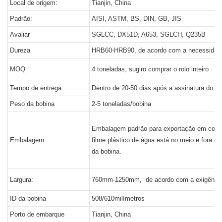
Local de origem:
Tianjin, China
Padrão:
AISI, ASTM, BS, DIN, GB, JIS
Avaliar
SGLCC, DX51D, A653, SGLCH, Q235B
Dureza
HRB60-HRB90, de acordo com a necessidade
MOQ
4 toneladas, sugiro comprar o rolo inteiro
Tempo de entrega:
Dentro de 20-50 dias após a assinatura do co
Peso da bobina
2-5 toneladas/bobina
Embalagem padrão para exportação em condi
Embalagem
filme plástico de água está no meio e fora d
da bobina.
Largura:
760mm-1250mm, de acordo com a exigência 
ID da bobina
508/610milímetros
Porto de embarque
Tianjin, China