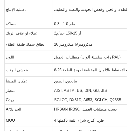
 الطلاء، والخبز، وفحص الجودة، والتعبئة والتغليف
عملية الإنتاج:
0.3 - 1.0 ملم
سماكة
أز 15-150 جم/م2
طلاء او غلاف الزنك:
16 ميكرومتر/6 ميكرومتر
نطاق سمك طبقة الطلاء
متطلبات العميل (راجع سلسلة ألوان RAL)
اللون
رات الاحتفاظ بالألوان المختلفة لجودة الطلاء
يتلاشى الوقت
تيانجين، الصين
مكان المنشأ:
AISI, ASTM, BS, DIN, GB, JIS
معيار:
SGLCC, DX51D, A653, SGLCH, Q235B
Gريد
HRB60-HRB90، حسب متطلبات العميل
Ardالحداد
4 طن، أقترح شراء اللفة بأكملها
MOQ