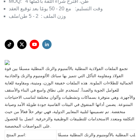
4 طن، أقترح شراء اللفة بأكملها
MOQ:
وقت التسليم:
مع 20 - 50 يومًا بعد توقيع العقد
وزن الملف
:
2 - 5 طن/ملف
تجمع الملفات الفولاذية المطلية بالألمنيوم والزنك المطلية مسبقًا بين قوة
الفولاذ ومقاومة التآكل التي تتميز بها سبائك الألومنيوم والزنك والجاذبية
الجمالية للطلاءات الملونة. هذه الملفات خفيفة الوزن، ومتينة، ومقاومة للغاية
للعوامل الجوية والصدأ. تُستخدم على نطاق واسع في البناء والأسقف
والأجهزة، وهي متوفرة بسماكات وتشطيبات وألوان مختلفة لتناسب الاحتياجات
المتنوعة. يضمن أدائها المتفوق في البيئات القاسية جودة طويلة الأمد وصيانة
منخفضة. تم تصميمها لتلبية المعايير الدولية، فهي توفر حلاً فعالاً من حيث
التكلفة ومتعدد الاستخدامات للتطبيقات الوظيفية والزخرفية. اتصل بنا للحصول
على المواصفات المخصصة.
لصلب المطلية بالألومنيوم والزنك المطلية مسبقًا
اسم المنتج: