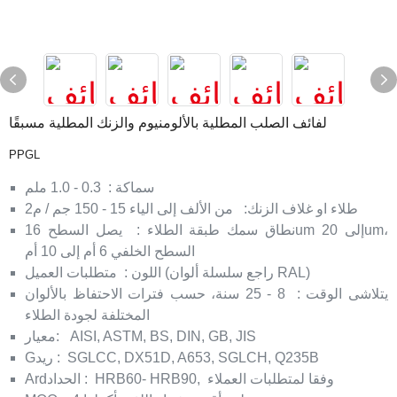
لفائف الصلب المطلية بالألومنيوم والزنك المطلية مسبقًا
PPGL
سماكة
:
0.3 - 1.0 ملم
طلاء او غلاف الزنك:
من الألف إلى الياء 15 - 150 جم / م2
نطاق سمك طبقة الطلاء
:
يصل السطح 16um إلى 20um،
السطح الخلفي 6 أم إلى 10 أم
متطلبات العميل (راجع سلسلة ألوان RAL)
اللون
:
يتلاشى الوقت
:
8 - 25 سنة، حسب فترات الاحتفاظ بالألوان
المختلفة لجودة الطلاء
AISI, ASTM, BS, DIN, GB, JIS
معيار:
SGLCC, DX51D, A653, SGLCH, Q235B
:
Gريد
وفقا لمتطلبات العملاء
HRB60- HRB90,
:
Ardالحداد