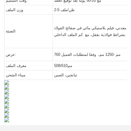
مع 20-50 يومًا بعد توقيع العقد
وقت التسليم:
2-5 طن/ملف
وزن الملف
ن التعبئة، من الداخل سطل معدني، فيلم بلاستيكي مائي في صفائح الفولاذ GI
التعبئة
760 مم -1250 مم، وفقا لمتطلبات العميل
عرض:
مم508/610
معرف الملف
تيانجين، الصين
ميناء الشحن