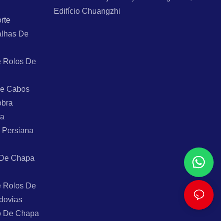
Edifício Chuangzhi
rte
alhas De
 Rolos De
De Cabos
obra
ra
 Persiana
 De Chapa
 Rolos De
dovias
o De Chapa