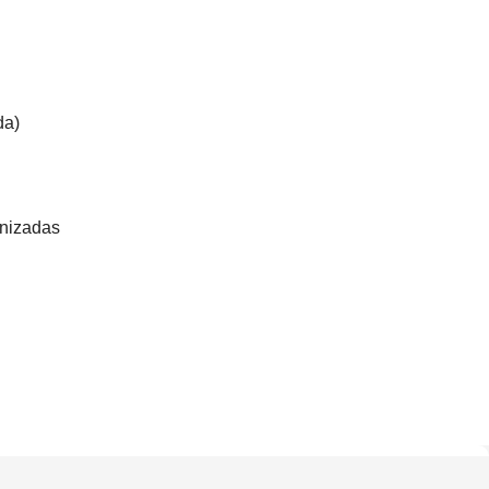
da)
nizadas