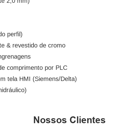
até 2,0 mm)
o perfil)
te & revestido de cromo
engrenagens
e de comprimento por PLC
om tela HMI (Siemens/Delta)
idráulico)
Nossos Clientes