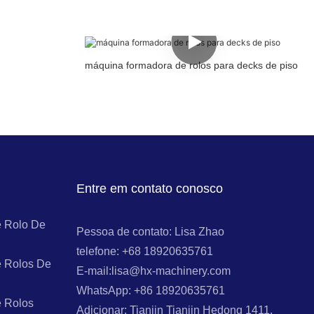
máquina formadora de rolos para decks de piso
Entre em contato conosco
 Rolo De
Pessoa de contato: Lisa Zhao
telefone: +68 18920635761
 Rolos De
E-mail:lisa@hx-machinery.com
WhatsApp: +86 18920635761
 Rolos
Adicionar: Tianjin Tianjin Hedong 1411,