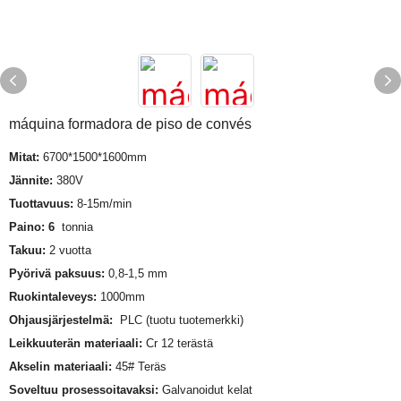
máquina formadora de piso de convés
Mitat:
6700*1500*1600mm
Jännite:
380V
Tuottavuus:
8-15m/min
Paino: 6
tonnia
Takuu:
2 vuotta
Pyörivä paksuus:
0,8-1,5 mm
Ruokintaleveys:
1000mm
Ohjausjärjestelmä:
PLC (tuotu tuotemerkki)
Leikkuuterän materiaali:
Cr 12 terästä
Akselin materiaali:
45# Teräs
Soveltuu prosessoitavaksi:
Galvanoidut kelat