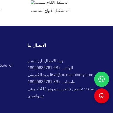
آلة تشكيل الألواح الشمسية
آ
الاتصال بنا
جهة الاتصال: ليزا تشاو
آلة تشك
الهاتف: +68 18920635761
بريد إلكتروني:lisa@hx-machinery.com
واتساب: +86 18920635761
إضافة: تيانجين تيانجين هيدونغ 1411، مبنى
تشوانغزي