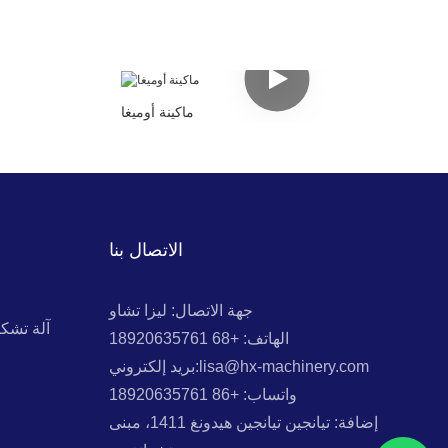
ماكينة أوميغا
الاتصال بنا
جهة الاتصال: ليزا تشاو
آلة تشك
الهاتف: +68 18920635761
بريد إلكتروني:lisa@hx-machinery.com
واتساب: +86 18920635761
إضافة: تيانجين تيانجين هيدونغ 1411، مبنى