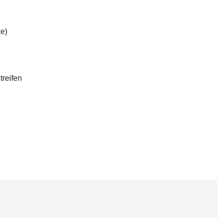
e)
treifen