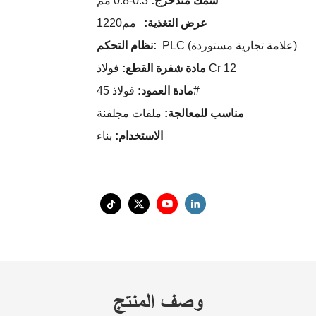
0.3-0.8 مم
سمك متدحرج:
عرض التغذية:
مم1220
PLC (علامة تجارية مستوردة)
نظام التحكم:
فولاذ Cr 12
مادة شفرة القطع:
فولاذ 45#
مادة العمود:
مناسب للمعالجة:
ملفات مجلفنة
الاستخدام:
بناء
وصف المنتج