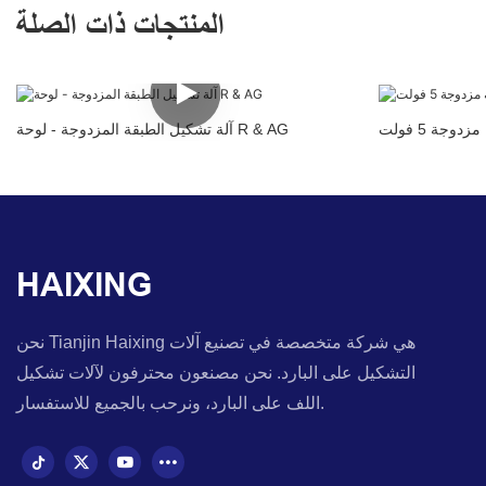
المنتجات ذات الصلة
جة 5 فولت
آلة تشكيل الطبقة المزدوجة - لوحة R & AG
HAIXING
نحن Tianjin Haixing هي شركة متخصصة في تصنيع آلات
التشكيل على البارد. نحن مصنعون محترفون لآلات تشكيل
اللف على البارد، ونرحب بالجميع للاستفسار.