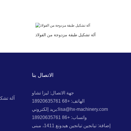
آلة تشكيل طبقة مزدوجة من الفولاذ
الاتصال بنا
جهة الاتصال: ليزا تشاو
آلة تشك
الهاتف: +68 18920635761
بريد إلكتروني:lisa@hx-machinery.com
واتساب: +86 18920635761
إضافة: تيانجين تيانجين هيدونغ 1411، مبنى