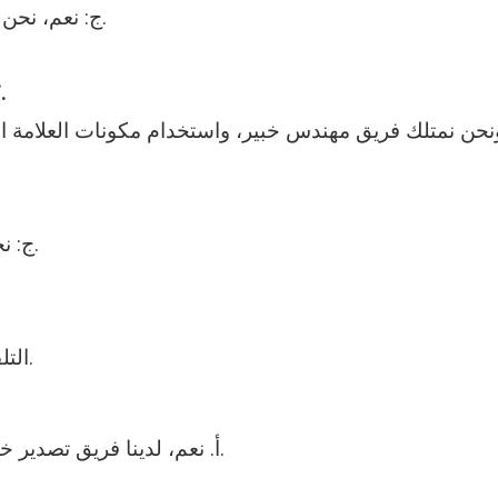
ج: نعم، نحن الشركة المصنعة لآلة تشكيل اللفة الباردة لأكثر من 28 عامًا.
س: هل يمكنك قبول OEM؟ التصميم والتصنيع وفقًا لصورتنا.
ج: نحن نقدم ضمان لمدة عامين ونقدم الدعم الفني مدى الحياة.
ج: عامل واحد يكفي، وتستخدم الآلة نظام التحكم PLC التلقائي.
أ. نعم، لدينا فريق تصدير خبير، يمكننا ترتيب لك إلى ميناء الوجهة أو العنوان الخاص بك.