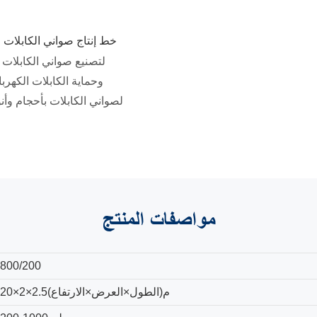
خط إنتاج صواني الكابلات
ا
لتصنيع صواني الكابلات ا
وحماية الكابلات الكهربائ
لصواني الكابلات بأحجام وأ
مواصفات
المنتج
800/200
20×2×2.5(الطول×العرض×الارتفاع)م