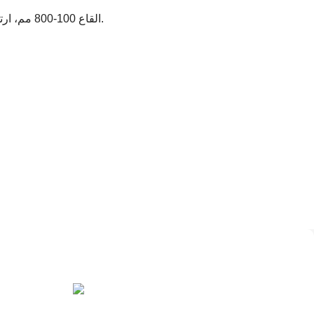
القاع 100-800 مم، ارتفاع الجانب 50-200 مم، الجانب الصغير 7-15 مم.