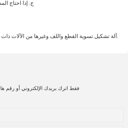
ج. إذا احتاج ال
آلة تشكيل السقف والجدار، آلة تشكيل سطح الأرضية، آلة تشكيل عارضة الفولاذ الخفيفة، آلة تشكيل Purlin CZ، آلة تشكيل تسوية القطع واللف وغيرها من الآلات ذات الصلة.
فقط اترك بريدك الإلكتروني أو رقم 