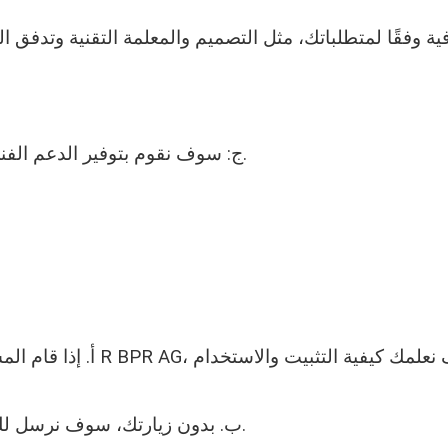
ترافية وفقًا لمتطلباتك، مثل التصميم والمعلمة التقنية وتدف
ج: سوف نقوم بتوفير الدعم الفني مدى الحياة وتوفير أجزاء سريعة التآكل في غضون عامين.
ن بزيارة مصنعنا والتحقق من آلة تشكيل لوحة السقف R BPR AG، فسوف نعلمك كيفية التثبيت والاستخدام
ب. بدون زيارتك، سوف نرسل لك دليل المستخدم والفيديو لتعليمك كيفية التثبيت والتشغيل.