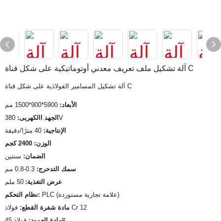
آلة تشكيل ملف تعريف معدني أوتوماتيكية على شكل قناة C
آلة تشكيل المسامير الفولاذية على شكل قناة C
الأبعاد:
5900*900*1500 مم
380V
الجهد االكهربى:
الإنتاجية:
40 مترًا/دقيقة
الوزن: 2400 كجم
الضمان:
سنتين
سمك التدحرج:
0.3-0.8 مم
عرض التغذية:
50 ملم
PLC (علامة تجارية مستوردة)
نظام التحكم:
فولاذ Cr 12
مادة شفرة القطع:
فولاذ 45#
مادة العمود: