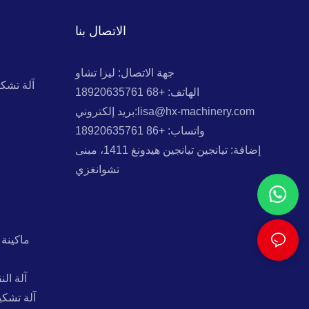
الاتصال بنا
جهة الاتصال: ليزا تشاو
آلة تشك
الهاتف: +68 18920635761
بريد إلكتروني:lisa@hx-machinery.com
واتساب: +86 18920635761
إضافة: تيانجين تيانجين هيدونغ 1411، مبنى
تشوانغزي
ماكينة 
آلة ال
آلة تشكي