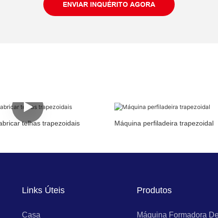
ENVIAR INQUÉRITO AGORA
bricar telhas trapezoidais
Máquina perfiladeira trapezoidal
Links Úteis
Produtos
Casa
Máquina Formadora De