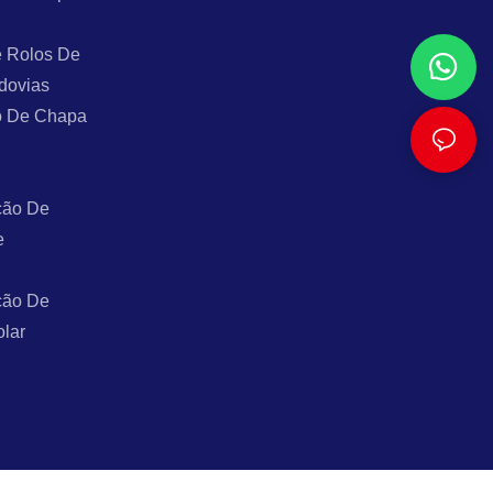
 Rolos De
dovias
o De Chapa
ção De
e
ção De
olar