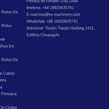
Pessoa de contato: Lisa Zhao
telefone: +68 18920635761
 Rolos De
E-mail:lisa@hx-machinery.com
WhatsApp: +86 18920635761
 Rolos
Adicionar: Tianjin Tianjin Hedong 1411,
Edifício Chuangzhi
rte
alhas De
 Rolos De
De Cabos
obra
ra
 Persiana
 De Chapa