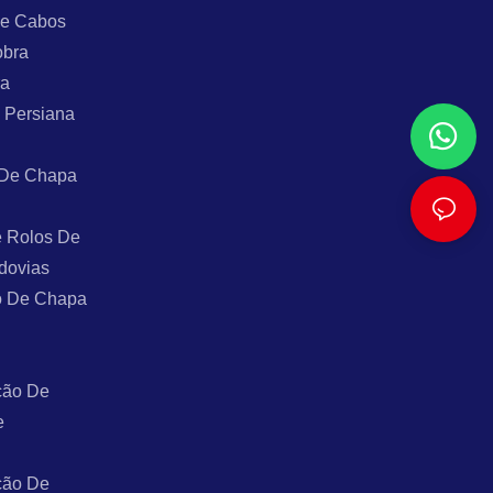
De Cabos
obra
ra
 Persiana
 De Chapa
 Rolos De
dovias
o De Chapa
ção De
e
ção De