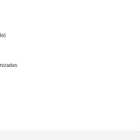
da)
nizadas