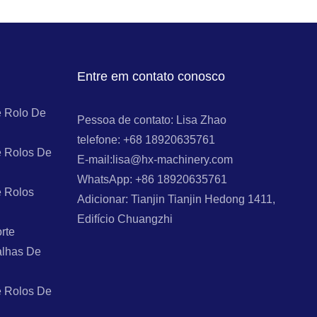
Entre em contato conosco
 Rolo De
Pessoa de contato: Lisa Zhao
telefone: +68 18920635761
 Rolos De
E-mail:lisa@hx-machinery.com
WhatsApp: +86 18920635761
 Rolos
Adicionar: Tianjin Tianjin Hedong 1411,
Edifício Chuangzhi
rte
alhas De
 Rolos De