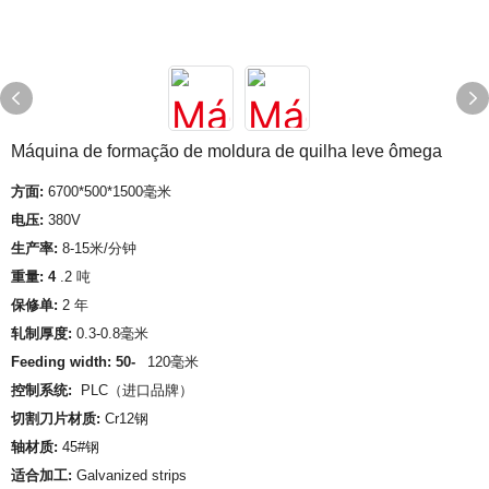
Máquina de formação de moldura de quilha leve ômega
方面:
6700*500*1500毫米
电压:
380V
生产率:
8-15米/分钟
重量: 4
.2 吨
保修单:
2 年
轧制厚度:
0.3-0.8毫米
Feeding width: 50-
120毫米
控制系统:
PLC（进口品牌）
切割刀片材质:
Cr12钢
轴材质:
45#钢
适合加工:
Galvanized strips