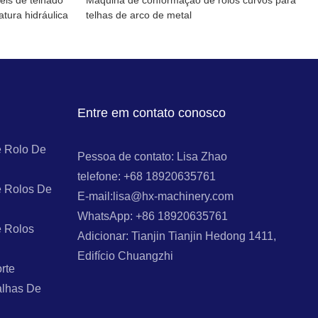
is de telhado
Máquina de conformação de rolos curvos para
tura hidráulica
telhas de arco de metal
Entre em contato conosco
 Rolo De
Pessoa de contato: Lisa Zhao
telefone: +68 18920635761
 Rolos De
E-mail:lisa@hx-machinery.com
WhatsApp: +86 18920635761
 Rolos
Adicionar: Tianjin Tianjin Hedong 1411,
Edifício Chuangzhi
rte
alhas De