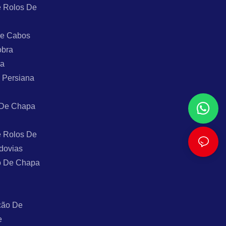
 Rolos De
De Cabos
obra
ra
 Persiana
 De Chapa
 Rolos De
dovias
o De Chapa
ção De
e