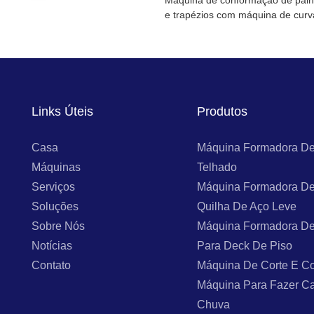
Máquina de conformação de painé
e trapézios com máquina de curva
Links Úteis
Produtos
Casa
Máquina Formadora De
Máquinas
Telhado
Serviços
Máquina Formadora De
Soluções
Quilha De Aço Leve
Sobre Nós
Máquina Formadora De
Notícias
Para Deck De Piso
Contato
Máquina De Corte E Co
Máquina Para Fazer C
Chuva