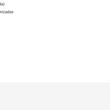
da)
nizadas