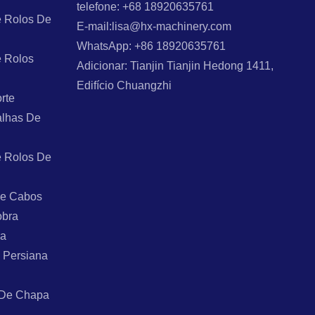
telefone: +68 18920635761
 Rolos De
E-mail:lisa@hx-machinery.com
WhatsApp: +86 18920635761
 Rolos
Adicionar: Tianjin Tianjin Hedong 1411,
Edifício Chuangzhi
rte
alhas De
 Rolos De
De Cabos
obra
ra
 Persiana
 De Chapa