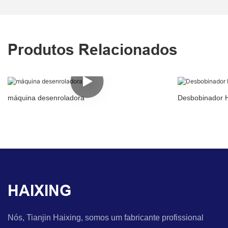
Produtos Relacionados
máquina desenroladora
Desbobinador H
HAIXING
Nós, Tianjin Haixing, somos um fabricante profissional