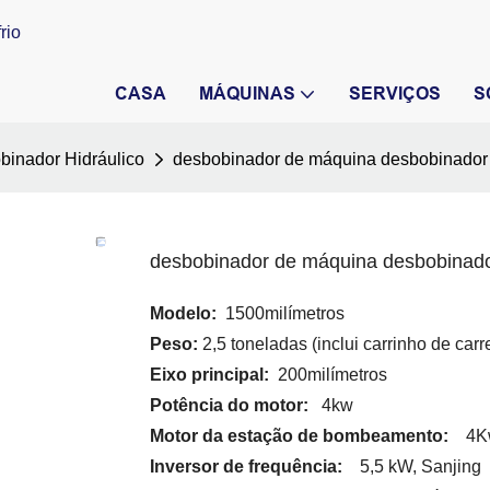
rio
CASA
MÁQUINAS
SERVIÇOS
S
binador Hidráulico
desbobinador de máquina desbobinador
desbobinador de máquina desbobinad
Modelo:
1500milímetros
Peso:
2,5 toneladas (inclui carrinho de car
Eixo principal:
200milímetros
Potência do motor:
4kw
Motor da estação de bombeamento:
4Kw
Inversor de frequência:
5,5 kW, Sanjing