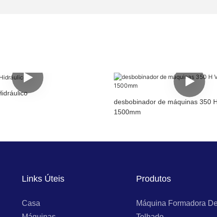
idráulico
desbobinador de máquinas 350 
1500mm
Links Úteis
Produtos
Casa
Máquina Formadora De
Máquinas
Telhado