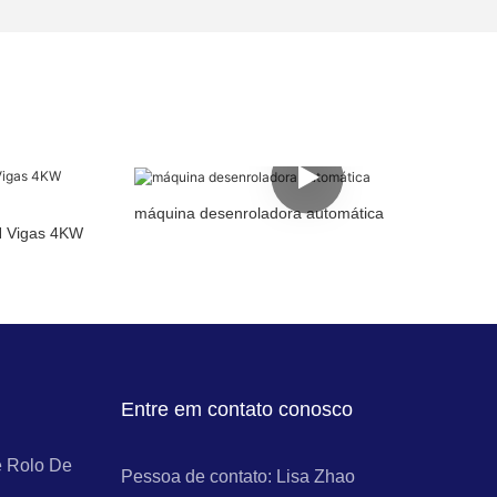
máquina desenroladora automática
H Vigas 4KW
Entre em contato conosco
 Rolo De
Pessoa de contato: Lisa Zhao