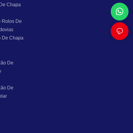
 De Chapa
 Rolos De
dovias
o De Chapa
ção De
e
ção De
olar