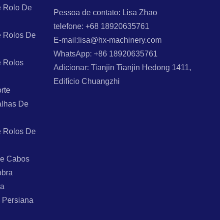
 Rolo De
Pessoa de contato: Lisa Zhao
telefone: +68 18920635761
 Rolos De
E-mail:lisa@hx-machinery.com
WhatsApp: +86 18920635761
 Rolos
Adicionar: Tianjin Tianjin Hedong 1411,
Edifício Chuangzhi
rte
alhas De
 Rolos De
De Cabos
obra
ra
 Persiana