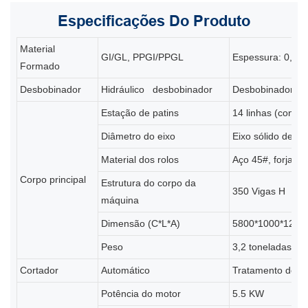
Especificações
Do Produto
Material
GI/GL, PPGI/PPGL
Espessura: 0,3-0
Formado
Desbobinador
Hidráulico
desbobinador
Desbobinador man
Estação de patins
14 linhas (confo
Diâmetro do eixo
Eixo sólido de 7
Material dos rolos
Aço 45#, forjad
Corpo principal
Estrutura do corpo da
350 Vigas H
máquina
Dimensão (C*L*A)
5800*1000*1200 
Peso
3,2 toneladas
Cortador
Automático
Tratamento de t
Potência do motor
5.5 KW