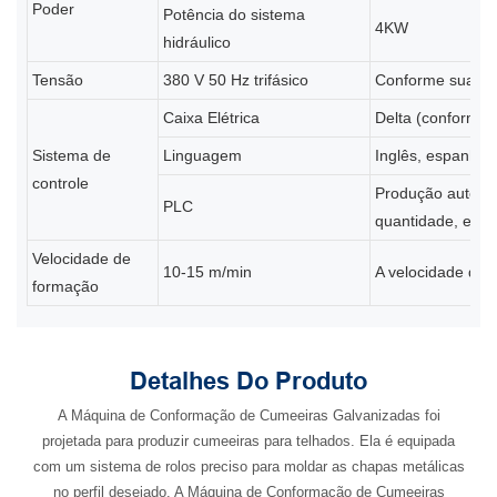
Poder
Potência do sistema
4KW
hidráulico
Tensão
380 V 50 Hz trifásico
Conforme sua ex
Caixa Elétrica
Delta (conforme 
Sistema de
Linguagem
Inglês, espanhol,
controle
Produção automát
PLC
quantidade, etc.
Velocidade de
10-15 m/min
A velocidade dep
formação
Detalhes Do Produto
A Máquina de Conformação de Cumeeiras Galvanizadas foi
projetada para produzir cumeeiras para telhados. Ela é equipada
com um sistema de rolos preciso para moldar as chapas metálicas
no perfil desejado. A Máquina de Conformação de Cumeeiras