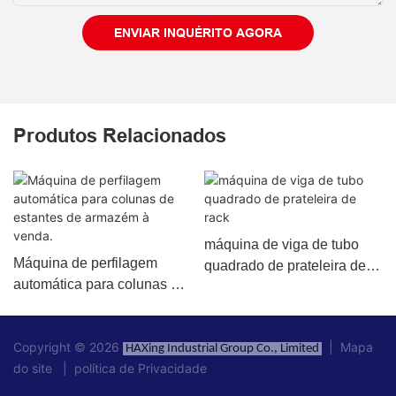
ENVIAR INQUÉRITO AGORA
Produtos Relacionados
máquina de viga de tubo
Máquina de perfilagem
quadrado de prateleira de
automática para colunas de
rack
estantes de armazém à
venda.
Copyright © 2026
|
Mapa
HAXing Industrial Group Co., Limited
do site
|
política de Privacidade