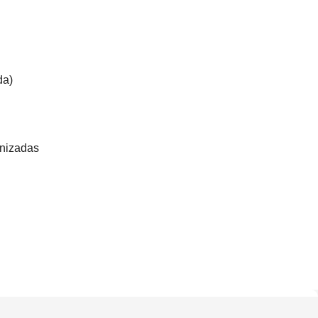
da)
nizadas