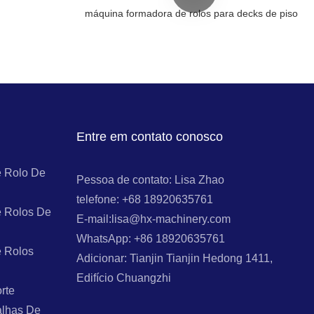
máquina formadora de rolos para decks de piso
Entre em contato conosco
 Rolo De
Pessoa de contato: Lisa Zhao
telefone: +68 18920635761
 Rolos De
E-mail:lisa@hx-machinery.com
WhatsApp: +86 18920635761
 Rolos
Adicionar: Tianjin Tianjin Hedong 1411,
Edifício Chuangzhi
rte
alhas De