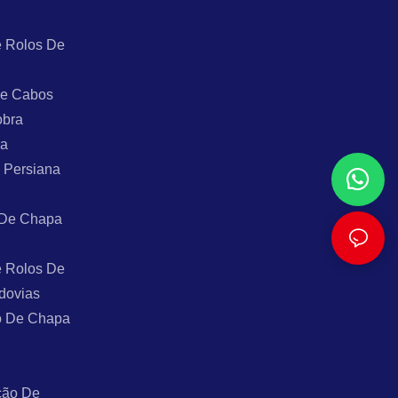
 Rolos De
De Cabos
obra
ra
 Persiana
 De Chapa
 Rolos De
dovias
o De Chapa
ção De