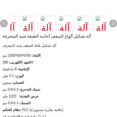
آلة تشكيل ألواح السقف أحادية الطبقة شبه المنحرفة
آلة تشكيل بلاط السقف شبه المنحرف
الأبعاد:
6700*500*1500 مم
380V
الجهد االكهربى:
الإنتاجية:
8 م/دقيقة
الوزن:
3.2 طن
الضمان:
سنتين
سمك التدحرج:
0.3-0.8 مم
عرض التغذية:
1220 ملم
السمك:
0.3-0.8 مم
PLC (علامة تجارية مستوردة)
نظام التحكم:
فولاذ Cr 12
مادة شفرة القطع: