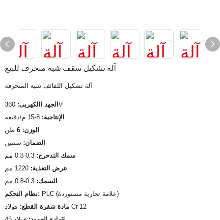
آلة تشكيل سقف شبه منحرف للبيع
آلة تشكيل اللفائف شبه المنحرفة
380V
الجهد االكهربى:
الإنتاجية:
8-15 م/دقيقة
الوزن: 6
طن
الضمان:
سنتين
سمك التدحرج:
0.3-0.8 مم
عرض التغذية:
1220 مم
السمك:
0.3-0.8 مم
PLC (علامة تجارية مستوردة)
نظام التحكم:
فولاذ Cr 12
مادة شفرة القطع:
فولاذ 45#
مادة العمود: