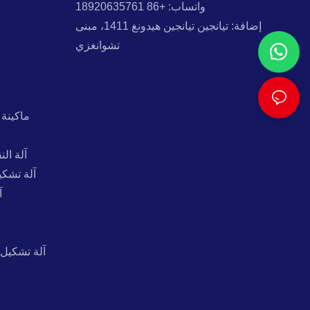
واتساب: +86 18920635761
إضافة: تيانجين تيانجين هيدونغ 1411، مبنى
تشوانغزي
ماكينة 
آلة ال
آلة تشكي
آ
آلة تشكيل 