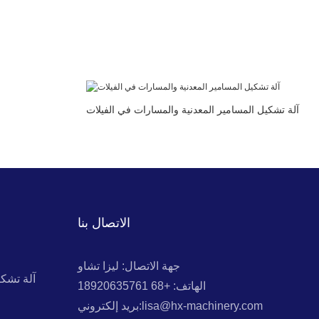
آلة تشكيل المسامير المعدنية والمسارات في الفيلات
الاتصال بنا
جهة الاتصال: ليزا تشاو
آلة تشك
الهاتف: +68 18920635761
بريد إلكتروني:lisa@hx-machinery.com