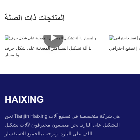
المنتجات ذات الصلة
 | تصنيع احترافي
آلة تشكيل المسامير المعدنية على شكل حرف L
والمسار
HAIXING
نحن Tianjin Haixing هي شركة متخصصة في تصنيع آلات
التشكيل على البارد. نحن مصنعون محترفون لآلات تشكيل
اللف على البارد، ونرحب بالجميع للاستفسار.