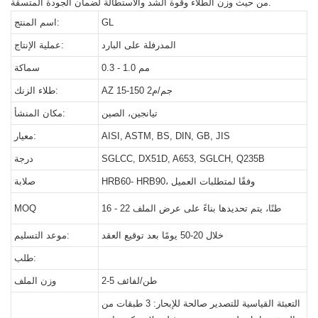
من حيث وزن الطلاء وقوة الشد والاستطالة لضمان الجودة المتسقة.
GL
اسم المنتج:
المدرفلة على البارد
عملية الإنتاج:
0.3 - 1.0 مم
سماكة
AZ 15-150 جم/م2
طلاء الزنك:
تيانجين، الصين
مكان المنشأ:
AISI, ASTM, BS, DIN, GB, JIS
معيار:
SGLCC, DX51D, A653, SGLCH, Q235B
درجة
HRB60- HRB90، وفقًا لمتطلبات العميل
صلابة
16 - 22 طنًا، يتم تحديدها بناءً على عرض الملف
MOQ
خلال 20-50 يومًا بعد توقيع العقد
موعد التسليم:
طلب:
2-5 طن/لفائف
وزن الملف
التعبئة القياسية للتصدير صالحة للإبحار: 3 طبقات من