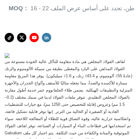
16 - 22 طن، تحدد على أساس عرض الملف
MOQ：
لفائف الفولاذ المجلفن هي مادة مقاومة للتآكل عالية الجودة مصنوعة من
الفولاذ المدلفن على البارد والمغطى بطبقة من سبيكة الألومنيوم والزنك
(عادةً 55٪ ألومنيوم، و 43.4٪ زنك، و 1.6٪ سيليكون). يوفر هذا المزيج مقاومة
ممتازة للأكسدة والصدأ، مما يجعله مثاليًا للأسقف وألواح الجدران والأجهزة
المنزلية والتطبيقات الهيكلية. يضمن طلاء الجلفانووم عمر خدمة أطول مقارنة
بالفولاذ المجلفن التقليدي. تتوفر ملفات الفولاذ لدينا في سمك مختلف (0.2–
1.5 مم) وعروض (قابلة للتخصيص حتى 1250 مم)، مع خيارات للتشطيبات
العادية أو الصغيرة أو الخالية من الترتر. إنها توفر قابلية تشكيل فائقة،
وانعكاسية حرارية عالية، وقوة التصاق قوية للطلاء أو المعالجة اللاحقة. سواء
تم استخدامها في قطاعات البناء أو السيارات أو الصناعة، توفر لفائف الفولاذ
Galvalum الموثوقية والمتانة والكفاءة من حيث التكلفة. يتم اختبار كل ملف