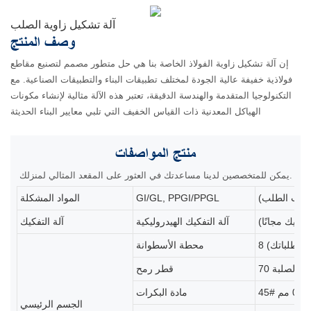
آلة تشكيل زاوية الصلب
وصف المنتج
إن آلة تشكيل زاوية الفولاذ الخاصة بنا هي حل متطور مصمم لتصنيع مقاطع
فولاذية خفيفة عالية الجودة لمختلف تطبيقات البناء والتطبيقات الصناعية. مع
التكنولوجيا المتقدمة والهندسة الدقيقة، تعتبر هذه الآلة مثالية لإنشاء مكونات
الهياكل المعدنية ذات القياس الخفيف التي تلبي معايير البناء الحديثة
منتج
المواصفات
يمكن للمتخصصين لدينا مساعدتك في العثور على المقعد المثالي لمنزلك.
GI/GL, PPGI/PPGL
المواد المشكلة
عطيك مجانًا)
آلة التفكيك الهيدروليكية
آلة التفكيك
متطلباتك)
محطة الأسطوانة
رمح الصلبة
قطر رمح
مادة البكرات
الجسم الرئيسي