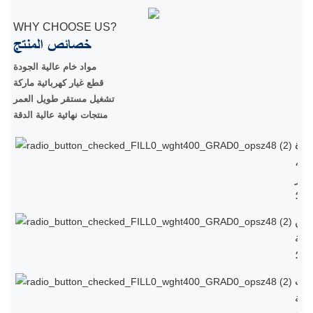
WHY CHOOSE US?
خصائص المنتج
مواد خام عالية الجودة
قطع غيار كهربائية ماركة
تشغيل مستقر طويل العمر
منتجات نهائية عالية الدقة
ودة
بية،
سعر
ني؛
طين
لغة
يل؛
ات
صة