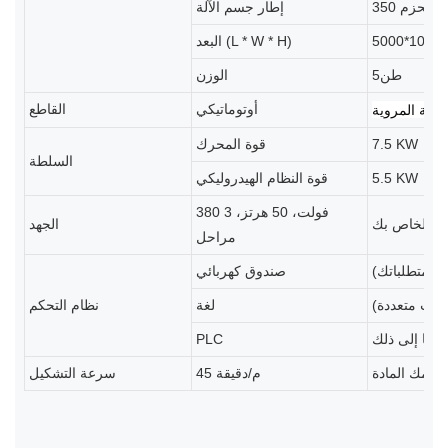
350 ح الحزم
إطار جسم الآلة
البعد (L * W * H)
طن5
الوزن
أوتوماتيكي
القاطع
7.5 KW
قوة المحرك
السلطة
5.5 KW
قوة النظام الهيدروليكي
380 فولت، 50 هرتز، 3
ط الخاص بك
الجهد
مراحل
ب متطلباتك)
صندوق كهربائي
 لغات متعددة)
لغة
نظام التحكم
PLC
45 م/دقيقة
سرعة التشكيل