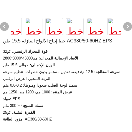
خط إنتاج الألواح العازلة 15.5 طن AC380/50-60HZ EPS
قوة المحرك الرئيسي:
كو32
الأبعاد الإجمالية للمعدات:
مم45000*3000*2800
الوزن الإجمالي:
حوالي 15.5 طن
سرعة المعالجة:
5-12 م/دقيقة، تعديل مستمر بدون خطوات، تنظيم سرعة
التردد المتغير، العرض الرقمي
سمك لوحة الصلب صعودا وهبوطا:
0.2-0.8 ملم
عرض المنتج:
1000 مم، 1200 مم، 1250 مم
EPS
مواد:
سمك المنتج:
20-300 ملم
القدرة المثبتة:
كو25
AC380/50-60HZ
مزود الطاقة: