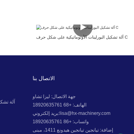
آلة تشكيل البورلينات الأوتوماتيكية على شكل حرف C
الاتصال بنا
جهة الاتصال: ليزا تشاو
آلة تشك
الهاتف: +68 18920635761
بريد إلكتروني:lisa@hx-machinery.com
واتساب: +86 18920635761
إضافة: تيانجين تيانجين هيدونغ 1411، مبنى