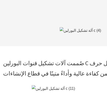
صُممت آلات تشكيل قنوات البورلين C للإنشاءات لإنتاج أعمدة بورلين عالية الجودة على شكل حرف C تُستخدم في الهياكل الفولاذية. تتميز