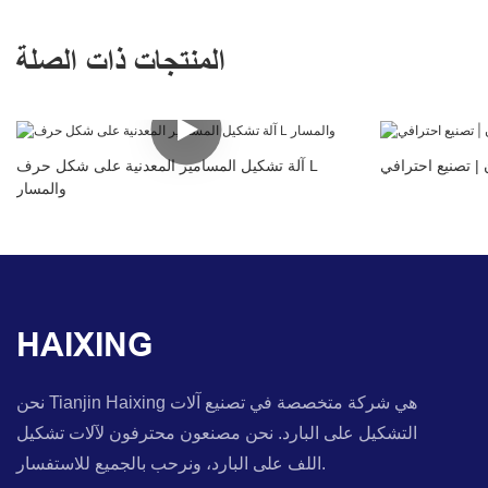
المنتجات ذات الصلة
 | تصنيع احترافي
آلة تشكيل المسامير المعدنية على شكل حرف L
والمسار
HAIXING
نحن Tianjin Haixing هي شركة متخصصة في تصنيع آلات
التشكيل على البارد. نحن مصنعون محترفون لآلات تشكيل
اللف على البارد، ونرحب بالجميع للاستفسار.