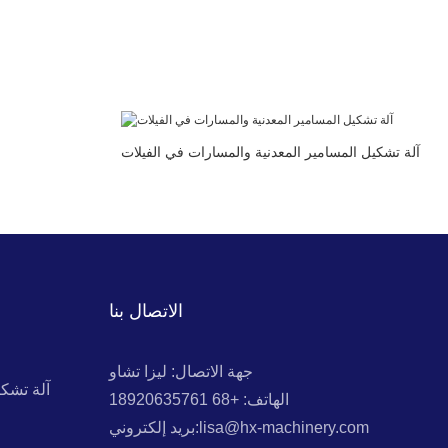
آلة تشكيل المسامير المعدنية والمسارات في الفيلات
الاتصال بنا
جهة الاتصال: ليزا تشاو
آلة تشك
الهاتف: +68 18920635761
بريد إلكتروني:lisa@hx-machinery.com