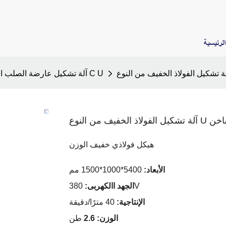
لرئيسية
آلة تشكيل عارضة الصلب الخفيفة C U
بيع الساخن
هيكل فولاذي خفيف الوزن
الأبعاد:
5400*1000*1500 مم
380V
الجهد االكهربى:
الإنتاجية:
40 مترًا/دقيقة
الوزن: 2.6
طن