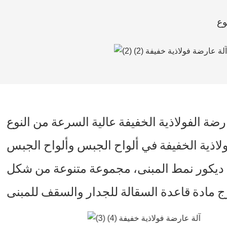
يفة عالية السرعة من النوع U هي آلة رائجة البيع مع الفولاذ كمادة خام، عن طريق القولبة الباردة المستمرة
لاذية الخفيفة في ألواح الجبس وألواح الجبس
ديكور نمط المبنى، مجموعة متنوعة من شكل