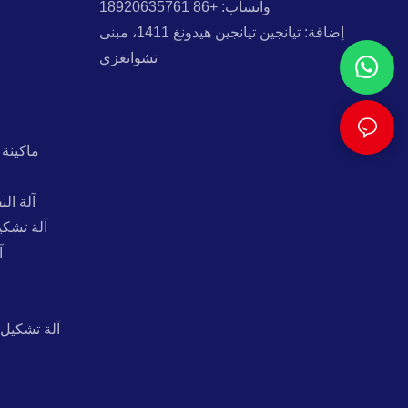
واتساب: +86 18920635761
إضافة: تيانجين تيانجين هيدونغ 1411، مبنى
تشوانغزي
ماكينة 
آلة ال
آلة تشكي
آ
آلة تشكيل 