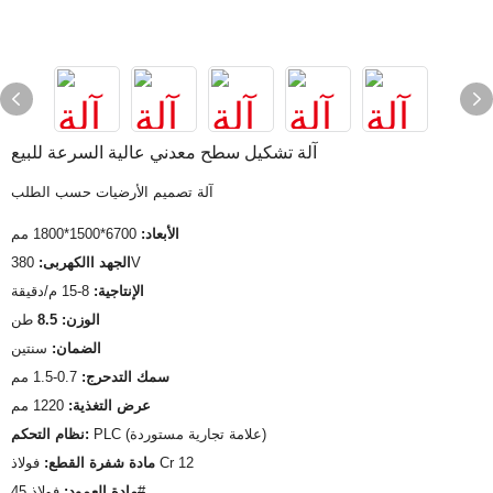
آلة تشكيل سطح معدني عالية السرعة للبيع
آلة تصميم الأرضيات حسب الطلب
الأبعاد:
6700*1500*1800 مم
380V
الجهد االكهربى:
الإنتاجية:
8-15 م/دقيقة
الوزن: 8.5
طن
الضمان:
سنتين
سمك التدحرج:
0.7-1.5 مم
عرض التغذية:
1220 مم
PLC (علامة تجارية مستوردة)
نظام التحكم:
فولاذ Cr 12
مادة شفرة القطع:
فولاذ 45#
مادة العمود: