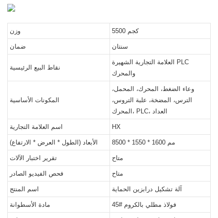
5500 كجم
وزن
سنتان
ضمان
العلامة التجارية الشهيرة PLC
نقاط البيع الرئيسية
والمحرك
وعاء الضغط، المحرك، المحمل،
الترس، المضخة، علبة التروس،
المكونات الأساسية
المحرك، PLC، العداد
HX
اسم العلامة التجارية
8500 * 1550 * 1600 مم
الأبعاد (الطول * العرض * الارتفاع)
متاح
تقرير اختبار الآلات
متاح
فحص الفيديو الصادر
آلة تشكيل درابزين الحماية
اسم المنتج
45# فولاذ مطلي بالكروم
مادة الأسطوانة