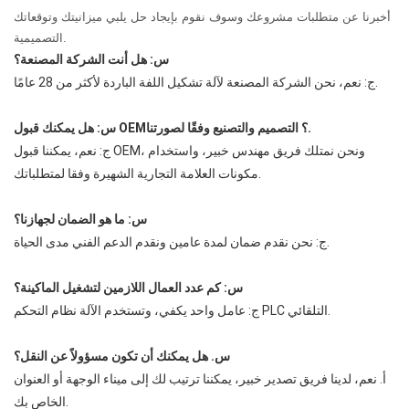
أخبرنا عن متطلبات مشروعك وسوف نقوم بإيجاد حل يلبي ميزانيتك وتوقعاتك
التصميمية.
س: هل أنت الشركة المصنعة؟
ج: نعم، نحن الشركة المصنعة لآلة تشكيل اللفة الباردة لأكثر من 28 عامًا.
س: هل يمكنك قبول OEM؟ التصميم والتصنيع وفقًا لصورتنا.
ج: نعم، يمكننا قبول OEM، ونحن نمتلك فريق مهندس خبير، واستخدام
مكونات العلامة التجارية الشهيرة وفقا لمتطلباتك.
س: ما هو الضمان لجهازنا؟
ج: نحن نقدم ضمان لمدة عامين ونقدم الدعم الفني مدى الحياة.
س: كم عدد العمال اللازمين لتشغيل الماكينة؟
ج: عامل واحد يكفي، وتستخدم الآلة نظام التحكم PLC التلقائي.
س. هل يمكنك أن تكون مسؤولاً عن النقل؟
أ. نعم، لدينا فريق تصدير خبير، يمكننا ترتيب لك إلى ميناء الوجهة أو العنوان
الخاص بك.