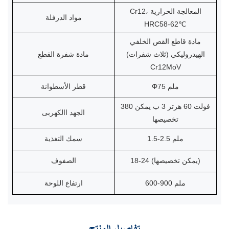
Cr12، المعالجة الحرارية
مواد الدرفلة
HRC58-62℃
مادة قاطع القص الخلفي
الهيدروليكي (ثلاث شفرات)
مادة شفرة القطع
Cr12MoV
Φ75 ملم
قطر الأسطوانة
380 فولت 60 هرتز 3 ب يمكن
الجهد االكهربى
تخصيصها
1.5-2.5 ملم
سمك التغذية
18-24 (يمكن تخصيصها)
الصفوف
600-900 ملم
ارتفاع اللوحة