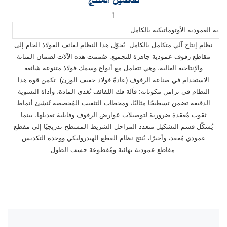
تفاصيل المنتج
أ
ية العمودية الأوتوماتيكية بالكامل
نظام إنتاج آلي متكامل بالكامل. يُحوّل هذا النظام لفائف الفولاذ الخام إلى
مقاطع رفوف عمودية جاهزة للتجميع. صُممت هذه الآلات لضمان المتانة
والإنتاجية العالية، وهي تتعامل مع أنواع وسمك فولاذ متنوعة شائعة
الاستخدام في صناعة الرفوف (عادةً فولاذ خفيف الوزن). تكمن قوة هذا
النظام في تزامن مكوناته: فآلة فك اللفائف تُغذي المادة، وأداة التسوية
الدقيقة تضمن تسطيحًا مثاليًا، ومحطات التثقيب المُخصصة تُنشئ أنماط
ثقوب مُعقدة ضرورية لتوصيلات عوارض الرفوف وقابلية تعديلها، بينما
يُشكّل قسم التشكيل متعدد المراحل الشريط المسطح تدريجيًا إلى مقطع
عمودي مُعقد، وأخيرًا، يُنتج نظام القطع الهيدروليكي ووحدة التكديس
مقاطع عمودية نهائية ومُقطوعة حسب الطول.