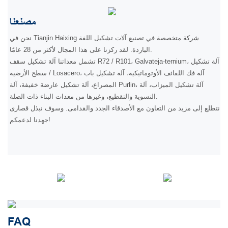
مصنعنا
نحن في Tianjin Haixing شركة متخصصة في تصنيع آلات تشكيل اللفة
الباردة. لقد ركزنا على هذا المجال لأكثر من 28 عامًا.
تشمل معداتنا آلة تشكيل سقف R72 / R101، Galvateja-ternium، آلة تشكيل
سطح الأرضية / Losacero، آلة فك اللفائف الأوتوماتيكية، آلة تشكيل باب
المصراع، آلة تشكيل عارضة خفيفة، آلة Purlin، آلة تشكيل الميزاب، آلة
التسوية والتقطيع، وغيرها من معدات البناء ذات الصلة.
نتطلع إلى مزيد من التعاون مع الأصدقاء الجدد والقدامى. وسوف نبذل قصارى
جهدنا لدعمكم!
FAQ