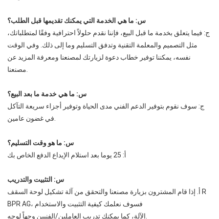
س: ما هي الخدمة التي يمكنك تقديمها قبل الطلب؟
ج: فيما يتعلق بخدمة ما قبل البيع، فإننا نقدم حلولاً احترافية وفقًا لمتطلباتك،
مثل التصميم والمعلمة التقنية وتدفق التسليم وما إلى ذلك. وفي الوقت
نفسه، يمكننا توفير خطاب دعوة لزيارتك لمصنعنا ومعرفة المزيد عن
مصنعنا.
س: ما هي خدمة ما بعد البيع؟
ج: سوف نقوم بتوفير الدعم الفني مدى الحياة وتوفير أجزاء سريعة التآكل
في غضون عامين.
س: ما هو وقت التسليم؟
أ: 25 يوما بعد استلام الإيداع الدفع الخاص بك
س: التثبيت والتدريب
أ. إذا قام المشترون بزيارة مصنعنا والتحقق من آلة تشكيل لوحة السقف R
BPR AG، فسوف نعلمك كيفية التثبيت والاستخدام
الآلة، كما يمكنك تدريب العاملين/الفنيين وجهاً لوجه.