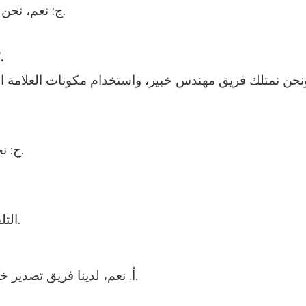
ج: نعم، نحن الشركة المصنعة لآلة تشكيل اللفة الباردة لأكثر من 28 عامًا.
س: هل يمكنك قبول OEM؟ التصميم والتصنيع وفقًا لصورتنا.
ج: نحن نقدم ضمان لمدة عامين ونقدم الدعم الفني مدى الحياة.
ج: عامل واحد يكفي، وتستخدم الآلة نظام التحكم PLC التلقائي.
أ. نعم، لدينا فريق تصدير خبير، يمكننا ترتيب لك إلى ميناء الوجهة أو العنوان الخاص بك.