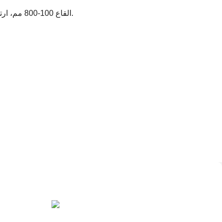
القاع 100-800 مم، ارتفاع الجانب 50-200 مم، الجانب الصغير 7-15 مم.