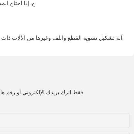
ج. إذا احتاج ال
آلة تشكيل السقف والجدار، آلة تشكيل سطح الأرضية، آلة تشكيل عارضة الفولاذ الخفيفة، آلة تشكيل Purlin CZ، آلة تشكيل تسوية القطع واللف وغيرها من الآلات ذات الصلة.
فقط اترك بريدك الإلكتروني أو رقم 