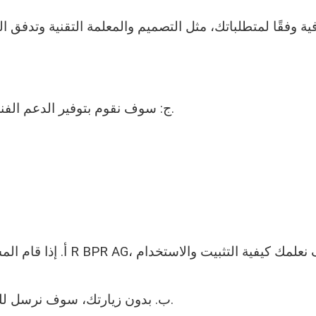
ترافية وفقًا لمتطلباتك، مثل التصميم والمعلمة التقنية وتدف
ج: سوف نقوم بتوفير الدعم الفني مدى الحياة وتوفير أجزاء سريعة التآكل في غضون عامين.
ن بزيارة مصنعنا والتحقق من آلة تشكيل لوحة السقف R BPR AG، فسوف نعلمك كيفية التثبيت والاستخدام
ب. بدون زيارتك، سوف نرسل لك دليل المستخدم والفيديو لتعليمك كيفية التثبيت والتشغيل.