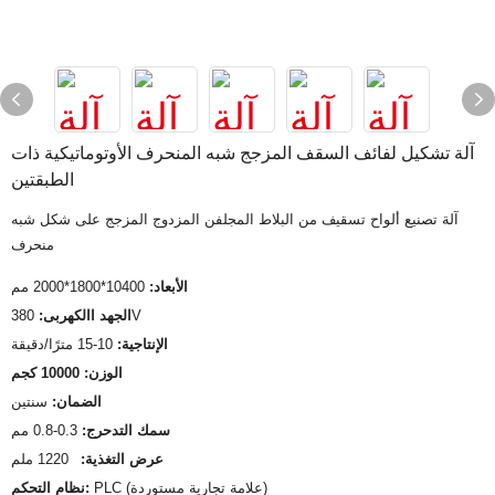
آلة تشكيل لفائف السقف المزجج شبه المنحرف الأوتوماتيكية ذات
الطبقتين
آلة تصنيع ألواح تسقيف من البلاط المجلفن المزدوج المزجج على شكل شبه
منحرف
الأبعاد:
10400*1800*2000 مم
380V
الجهد االكهربى:
الإنتاجية:
10-15 مترًا/دقيقة
الوزن: 10000 كجم
الضمان:
سنتين
سمك التدحرج:
0.3-0.8 مم
عرض التغذية:
1220 ملم
PLC (علامة تجارية مستوردة)
نظام التحكم: