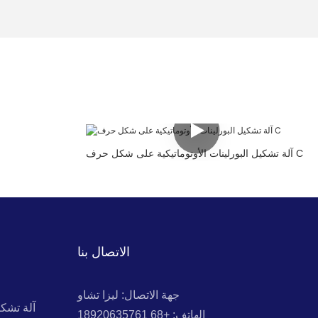
آلة تشكيل البورلينات الأوتوماتيكية على شكل حرف C
الاتصال بنا
جهة الاتصال: ليزا تشاو
آلة تشك
الهاتف: +68 18920635761