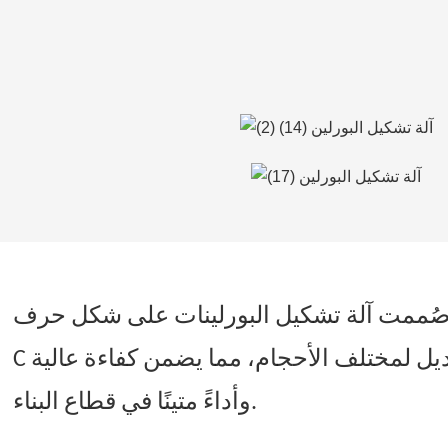
ُممت آلة تشكيل البورلينات على شكل حرف C الأوتوماتيكية، المعروضة للبيع لأغراض البناء، لإنتاج بورلينات عالية الجودة على شكل حرف
C تُستخدم في الهياكل الفولاذية. تتميز هذه الآلة بالتشغيل الآلي، والقطع الدقيق، وسهولة التعديل لمختلف الأحجام، مما يضمن كفاءة عالية
وأداءً متينًا في قطاع البناء.