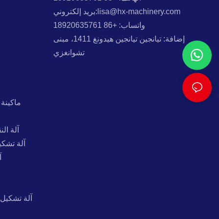
بريد إلكتروني:lisa@hx-machinery.com
واتساب: +86 18920635761
إضافة: تيانجين تيانجين هيدونغ 1411، مبنى
تشوانغزي
ماكينة 
آلة ال
آلة تشكي
آ
آلة تشكيل 